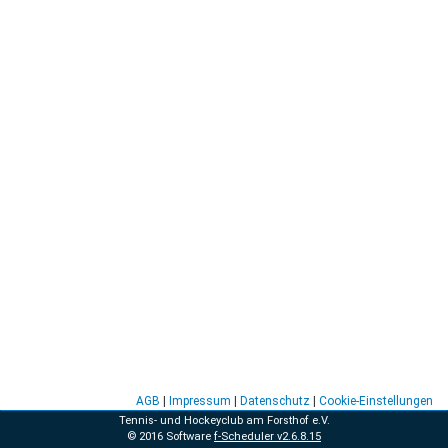
AGB
|
Impressum
|
Datenschutz
|
Cookie-Einstellungen
Tennis- und Hockeyclub am Forsthof e.V.
© 2016 Software
f-Scheduler v2.6.8.15